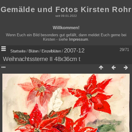
Gemälde und Fotos Kirsten Rohr
seit 09.01.2022
Willkommen!
Wenn Euch ein Bild besonders gut gefällt, dann meldet Euch gerne bei
Kirsten - siehe
Impressum
.
2007-12
29/71
Startseite
/
Blüten
/
Einzelblüten
/
Weihnachtssterne II 48x36cm t