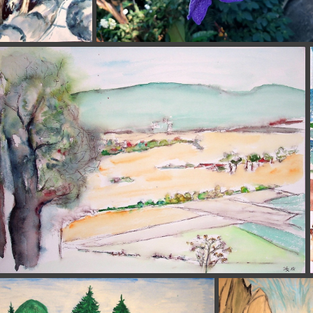
09-01 Eisig 48x36cm t
(4237) 20241016 162542