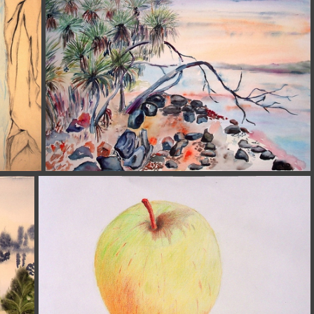
(3857) 2022-09-06 Große Düne in Nidda 17x12cm t
(3713) 1972-74 Wasserfall im Gebirge t
(3627) 2011-07 Baundaberg, Australien rückläufig t