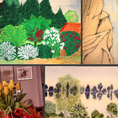
(3881) 2018-05-05 Blick auf den Deister vom Gehrdener Berg aus 32x24cm t
966 Garten Finkenweg 8, Trittau 39,5 x 29,5cm t