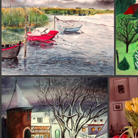
(4161) 20241006 114242
(3780) 2007-06-13 Hafen von Thiessow auf Rügen 48x36cm t
(3760) 1