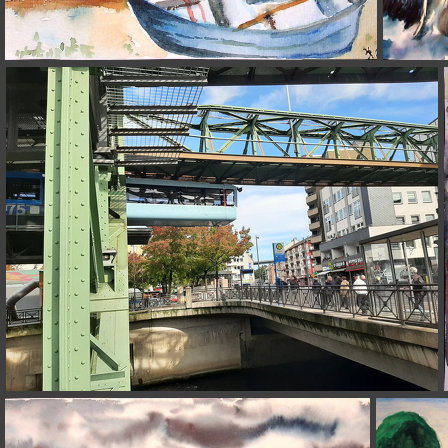
(4429) 2022-09-13 Einsames Ruder-Boot am See von Moragowo 17x12cm t
(4265) 20