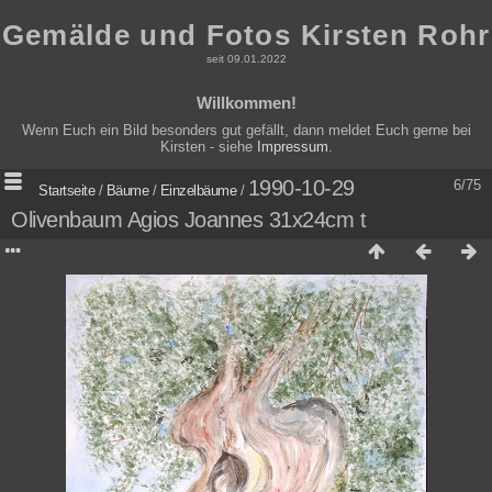
Gemälde und Fotos Kirsten Rohr
seit 09.01.2022
Willkommen!
Wenn Euch ein Bild besonders gut gefällt, dann meldet Euch gerne bei
Kirsten - siehe
Impressum
.
1990-10-29
6/75
Startseite
/
Bäume
/
Einzelbäume
/
Olivenbaum Agios Joannes 31x24cm t