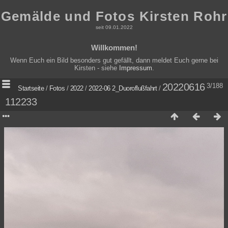
Gemälde und Fotos Kirsten Rohr
seit 09.01.2022
Willkommen!
Wenn Euch ein Bild besonders gut gefällt, dann meldet Euch gerne bei
Kirsten - siehe
Impressum
.
20220616
3/188
Startseite
/
Fotos
/
2022
/
2022-06 2_Duoroflußfahrt
/
112233