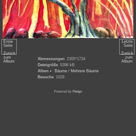
Erste
Letzte
Seite
Seite
Zurück
Zurück
zum
zum
Abmessungen
2305*1734
Album
Album
Dateigröße
5396 kB
Alben
Bäume
/
Mehrere Bäume
Besuche
1029
Powered by
Piwigo