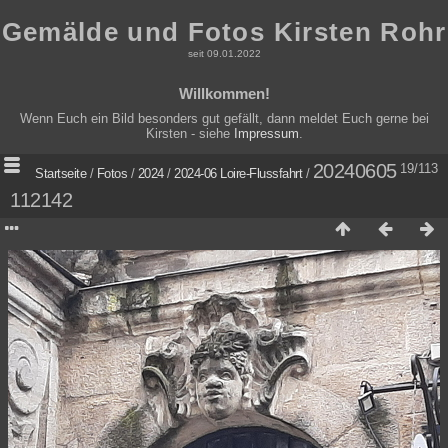
Gemälde und Fotos Kirsten Rohr
seit 09.01.2022
Willkommen!
Wenn Euch ein Bild besonders gut gefällt, dann meldet Euch gerne bei
Kirsten - siehe
Impressum
.
20240605
19/113
Startseite
/
Fotos
/
2024
/
2024-06 Loire-Flussfahrt
/
112142