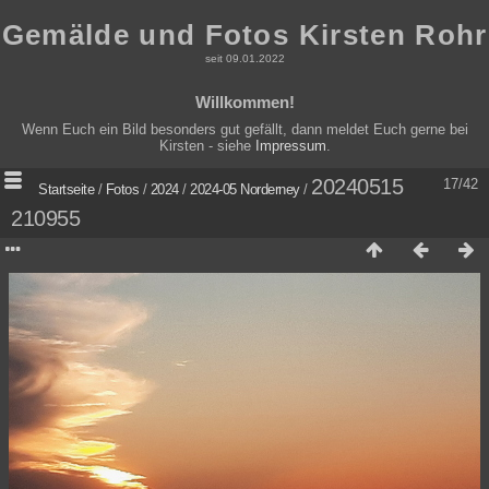
Gemälde und Fotos Kirsten Rohr
seit 09.01.2022
Willkommen!
Wenn Euch ein Bild besonders gut gefällt, dann meldet Euch gerne bei
Kirsten - siehe
Impressum
.
20240515
17/42
Startseite
/
Fotos
/
2024
/
2024-05 Norderney
/
210955