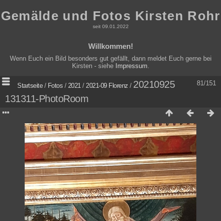
Gemälde und Fotos Kirsten Rohr
seit 09.01.2022
Willkommen!
Wenn Euch ein Bild besonders gut gefällt, dann meldet Euch gerne bei
Kirsten - siehe
Impressum
.
20210925
81/151
Startseite
/
Fotos
/
2021
/
2021-09 Florenz
/
131311-PhotoRoom