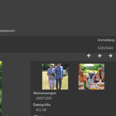
mpressum
.
Anmeldung
5181/5441
Abmessungen
1600*1200
Dateigröße
421 kB